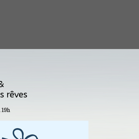
 &
s rêves
à 19h